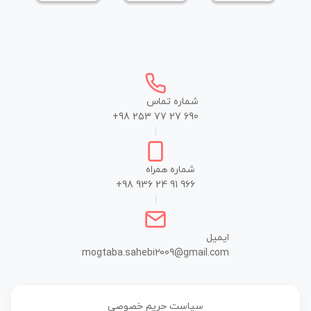
شماره تماس
+98 253 77 27 690
|
شماره همراه
+98 936 24 91 966
|
ایمیل
mogtaba.sahebi2009@gmail.com
سیاست حریم خصوصی