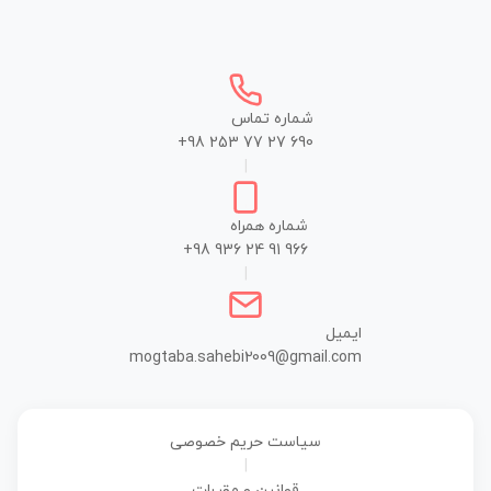
شماره تماس
+98 253 77 27 690
|
شماره همراه
+98 936 24 91 966
|
ایمیل
mogtaba.sahebi2009@gmail.com
سیاست حریم خصوصی
|
قوانین و مقررات