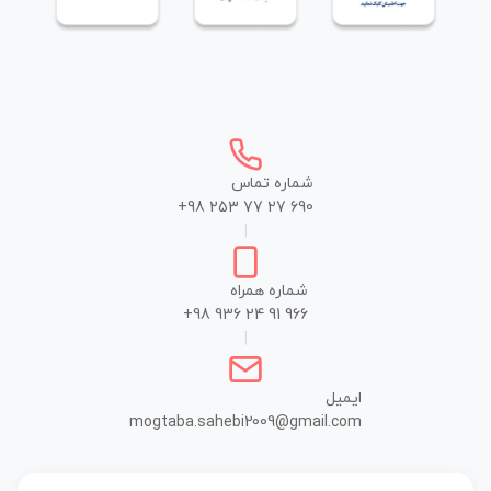
شماره تماس
+98 253 77 27 690
|
شماره همراه
+98 936 24 91 966
|
ایمیل
mogtaba.sahebi2009@gmail.com