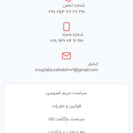
شماره تماس
+98 253 77 27 690
|
شماره همراه
+98 936 24 91 966
|
ایمیل
mogtaba.sahebi2009@gmail.com
سیاست حریم خصوصی
|
قوانین و مقررات
|
سیاست بازگشت کالا
|
رفع ایرادات و شکایات