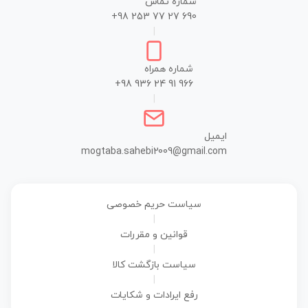
شماره تماس
+98 253 77 27 690
|
شماره همراه
+98 936 24 91 966
|
ایمیل
mogtaba.sahebi2009@gmail.com
سیاست حریم خصوصی
|
قوانین و مقررات
|
سیاست بازگشت کالا
|
رفع ایرادات و شکایات