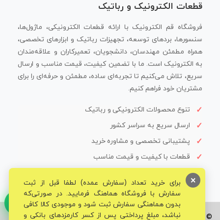
قطعات الکترونیک و رباتیک
فروشگاه قم الکترونیک با ارائه قطعات الکترونیکی، ماژول‌ها،
سنسورها، بردهای توسعه، تجهیزات رباتیک و ابزارهای تخصصی،
همراه مطمئن مهندسان، دانشجویان، تعمیرکاران و علاقه‌مندان
به الکترونیک است. ما با تضمین کیفیت، قیمت مناسب و ارسال
سریع، تلاش می‌کنیم تا تجربه‌ای ساده، مطمئن و حرفه‌ای را برای
مشتریان خود فراهم کنیم.
تنوع محصولات الکترونیکی و رباتیک
ارسال سریع به سراسر کشور
پشتیبانی تخصصی و مشاوره خرید
قطعات با کیفیت و قیمت مناسب
×
برای خرید تعداد (سفارش عمده) لطفا قبل از ثبت
سفارش با فروشگاه هماهنگ فرمایید. در صورتی‌که
بدون هماهنگی سفارش ثبت شود و موجودی کالا کافی
نباشد، مبلغ پرداختی پس از کسر کارمزدهای بانکی و
© تمامی حقوق برای فروشگاه تخصصی قم الکترونیک محفوظ می‌باشد.