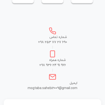
شماره تماس
+98 253 77 27 690
|
شماره همراه
+98 936 24 91 966
|
ایمیل
mogtaba.sahebi2009@gmail.com