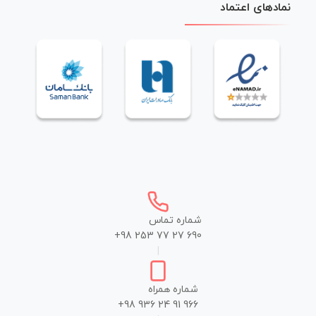
نمادهای اعتماد
شماره تماس
+98 253 77 27 690
|
شماره همراه
+98 936 24 91 966