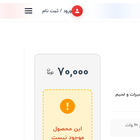
ورود / ثبت نام
70,000
عميرات و لحیم
ت
این محصول
موجود نیست