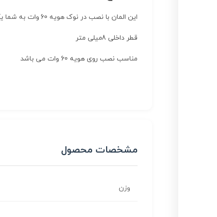
این المان با نصب در نوک هویه 60 وات به شما یک وان قلع کوچک ارایه میکند که مناسب قلع اندود کردن سر سیم ها می باشد
قطر داخلی 8میلی متر
مناسب نصب روی هویه 60 وات می باشد
مشخصات محصول
وزن