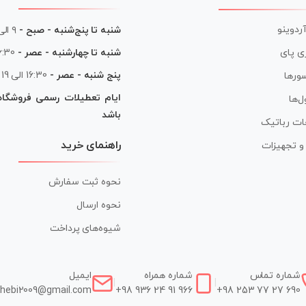
آردوینو
شنبه تا پنج‌شنبه - صبح -
۹ الی ۱۳
شنبه تا چهارشنبه - عصر -
16:30 الی
ی پای
پنج شنبه - عصر -
16:30 الی 19
ورها
ایام تعطیلات رسمی فروشگا
ل‌ها
باشد
ات رباتیک
راهنمای خرید
ر و تجهیزات
نحوه ثبت سفارش
نحوه ارسال
شیوه‌های پرداخت
شماره تماس
شماره همراه
ایمیل
|
|
hebi2009@gmail.com
+98 936 24 91 966
+98 253 77 27 690