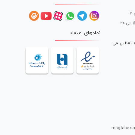
 20
نمادهای اعتماد
ه تعطیل می
mogtaba.sa