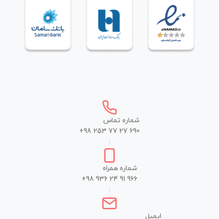
شماره تماس
+98 253 77 27 690
|
شماره همراه
+98 936 24 91 966
|
ایمیل