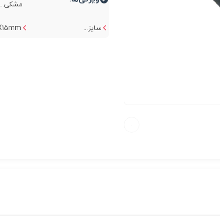
مشکی...
سایز...
15mm...