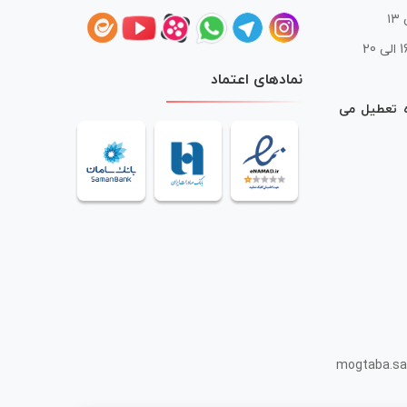
 20
نمادهای اعتماد
ه تعطیل می
mogtaba.sa