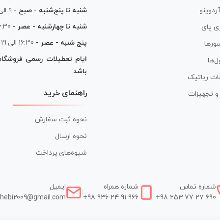
آردوینو
شنبه تا پنج‌شنبه - صبح -
۹ الی ۱۳
شنبه تا چهارشنبه - عصر -
16:30 الی
ی پای
پنج شنبه - عصر -
16:30 الی 19
ورها
ایام تعطیلات رسمی فروشگا
ل‌ها
باشد
ات رباتیک
راهنمای خرید
ر و تجهیزات
نحوه ثبت سفارش
نحوه ارسال
شیوه‌های پرداخت
شماره تماس
شماره همراه
ایمیل
|
|
hebi2009@gmail.com
+98 936 24 91 966
+98 253 77 27 690