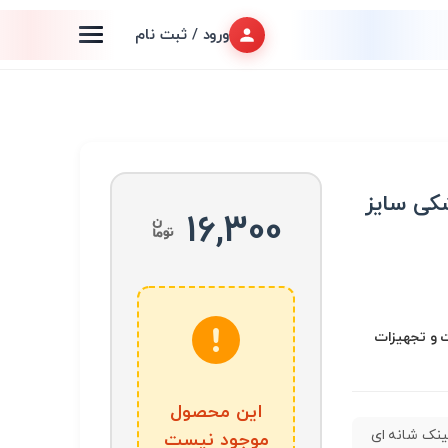
ورود / ثبت نام
کی سایز
16,300
 و تجهیزات
این محصول
نک شانه ای
موجود نیست