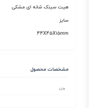
هیت سینک شانه ای مشکی
سایز
44X45X15mm
مشخصات محصول
وزن