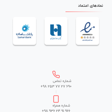
نمادهای اعتماد
شماره تماس
+98 253 77 27 690
|
شماره همراه
+98 936 24 91 966