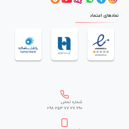
نمادهای اعتماد
شماره تماس
+98 253 77 27 690
|