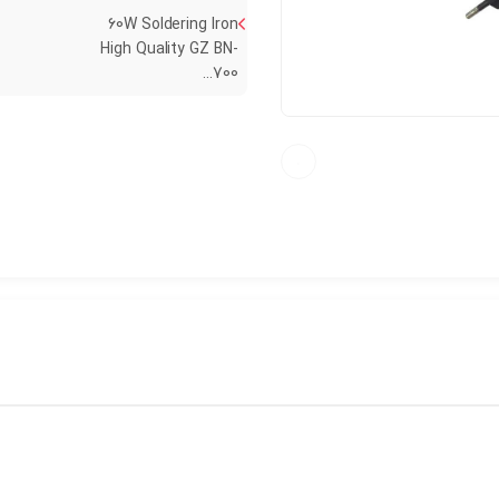
60W Soldering Iron
High Quality GZ BN-
700...