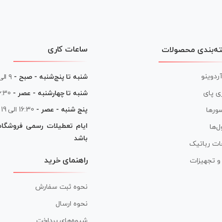
ساعات کاری
ه‌بندی محصولات
آردوینو
شنبه تا پنج‌شنبه - صبح -
۹ الی ۱۳
شنبه تا چهارشنبه - عصر -
16:30 الی
ی پای
پنج شنبه - عصر -
16:30 الی 19
ورها
ایام تعطیلات رسمی فروشگا
ل‌ها
باشد
ات رباتیک
راهنمای خرید
ر و تجهیزات
نحوه ثبت سفارش
نحوه ارسال
شیوه‌های پرداخت