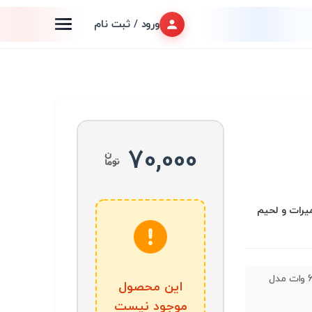
ورود / ثبت نام
70,000
عميرات و لحیم
هویه 60 وات مدل
این محصول
موجود نیست