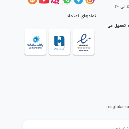
 20
نمادهای اعتماد
ه تعطیل می
mogtaba.sa