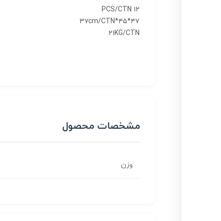
۱۲ PCS/CTN
۴۷*۴۵*۳۷cm/CTN
۲۱KG/CTN
مشخصات محصول
وزن