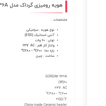
هویه رومیزی گرداک مدل GORDAK 936A
مشخصات :
نوع هویه : سرامیکی
آنتی استاتیک (ESD)
توان : ۶۰ وات
ولتاژ کار قلم : ۲۴V AC
بازه دما : ۲۰۰℃－۴۸۰℃
ساخت : چین
GORDAK 936A
۶۰(W)
۲۴V AC
۲۰۰℃－۴۸۰℃
۲Ω以下
China made Ceramic heater