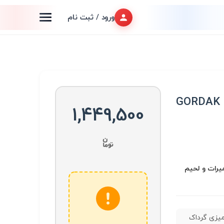
ورود / ثبت نام
هویه رومیزی گرداک مدل GORDAK
1,449,500
عميرات و لحیم
یزی گرداک