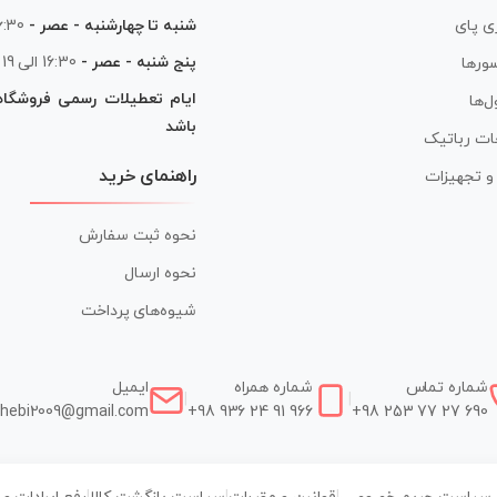
شنبه تا چهارشنبه - عصر -
16:30 الی
ی پای
پنج شنبه - عصر -
16:30 الی 19
ورها
ایام تعطیلات رسمی فروشگا
ل‌ها
باشد
ات رباتیک
راهنمای خرید
ر و تجهیزات
نحوه ثبت سفارش
نحوه ارسال
شیوه‌های پرداخت
شماره تماس
شماره همراه
ایمیل
|
|
hebi2009@gmail.com
+98 936 24 91 966
+98 253 77 27 690