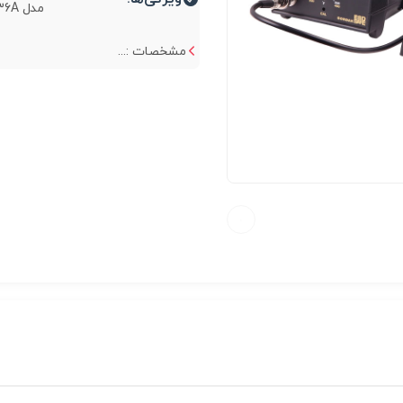
مدل GORDAK 936A...
مشخصات :...