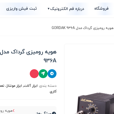
فروشگاه
ثبت فیش واریزی
درباره قم الکترونیک
▼
ویه رومیزی گرداک مدل GORDAK 936A
936A
دسته بندی:
ابزار آلات, ابزار مونتاژ، ت
کاری
هویه روم
ویژگی‌ها: