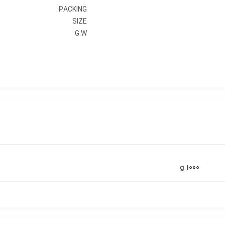
PACKING
SIZE
G.W
1000 g