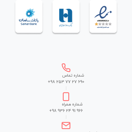
شماره تماس
+98 253 77 27 690
|
شماره همراه
+98 936 24 91 966
|