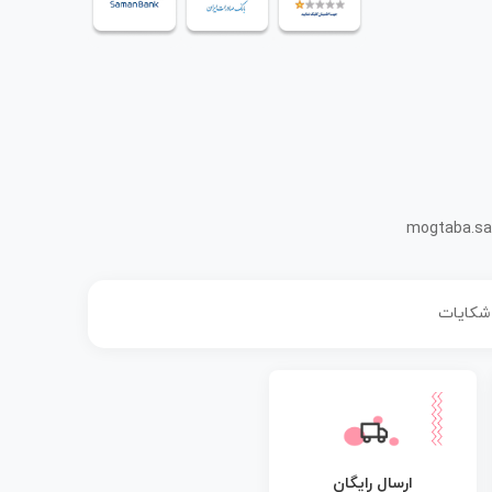
mogtaba.sa
 شکایات
ارسال رایگان