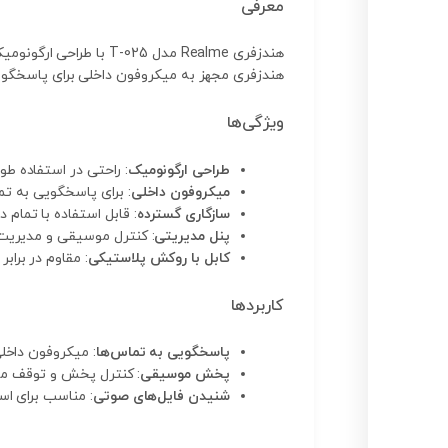
معرفی
هندزفری Realme مدل 5
هندزفری مجهز به میکروفون داخلی برای پاسخگویی و قطع تما
ویژگی‌ها
طراحی ارگونومیک
: راحتی در استفاده ط
میکروفون داخلی
: برای پاسخگویی به ت
سازگاری گسترده
: قابل استفاده با تمام دستگاه‌های دارای سو
پنل مدیریتی
: کنترل موسیقی و مدیریت 
کابل با روکش پلاستیکی
: مقاوم در برا
کاربردها
پاسخگویی به تماس‌ها
: میکروفون داخلی
پخش موسیقی
: کنترل پخش و توقف مو
شنیدن فایل‌های صوتی
: مناسب برای اس