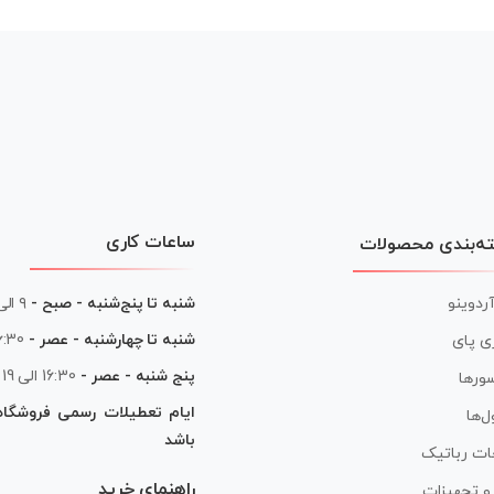
ساعات کاری
ه‌بندی محصولات
آردوینو
شنبه تا پنج‌شنبه - صبح -
۹ الی ۱۳
شنبه تا چهارشنبه - عصر -
16:30 الی
ی پای
پنج شنبه - عصر -
16:30 الی 19
ورها
ایام تعطیلات رسمی فروشگا
ل‌ها
باشد
ات رباتیک
راهنمای خرید
ر و تجهیزات