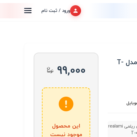
ورود / ثبت نام
هندزفری ریلمی realami مدل T-
99,000
وبایل
این محصول
هندزفری ریلمی realami
موجود نیست