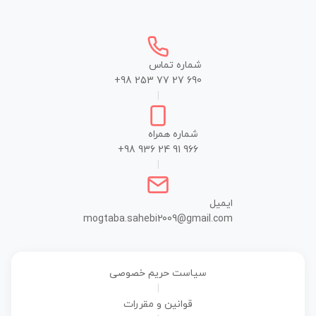
شماره تماس
+98 253 77 27 690
|
شماره همراه
+98 936 24 91 966
|
ایمیل
mogtaba.sahebi2009@gmail.com
سیاست حریم خصوصی
|
قوانین و مقررات