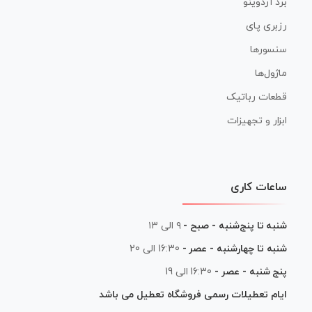
برد آردوینو
رزبری پای
سنسورها
ماژول‌ها
قطعات رباتیک
ابزار و تجهیزات
ساعات کاری
شنبه تا پنج‌شنبه - صبح -
۹ الی ۱۳
شنبه تا چهارشنبه - عصر -
16:30 الی 20
پنج شنبه - عصر -
16:30 الی 19
ایام تعطیلات رسمی فروشگاه تعطیل می باشد