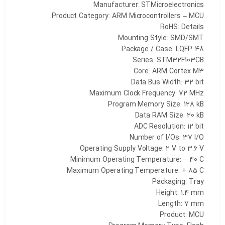
Manufacturer: STMicroelectronics
Product Category: ARM Microcontrollers – MCU
RoHS: Details
Mounting Style: SMD/SMT
Package / Case: LQFP-48
Series: STM32F103CB
Core: ARM Cortex M3
Data Bus Width: 32 bit
Maximum Clock Frequency: 72 MHz
Program Memory Size: 128 kB
Data RAM Size: 20 kB
ADC Resolution: 12 bit
Number of I/Os: 37 I/O
Operating Supply Voltage: 2 V to 3.6 V
Minimum Operating Temperature: – 40 C
Maximum Operating Temperature: + 85 C
Packaging: Tray
Height: 1.4 mm
Length: 7 mm
Product: MCU