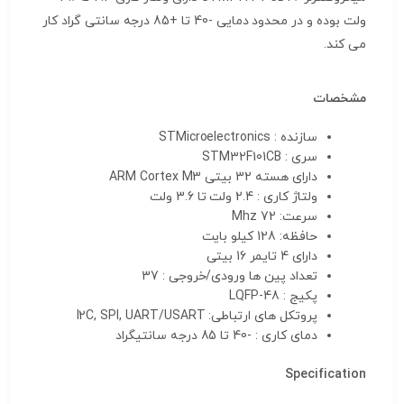
ولت بوده و در محدود دمایی -40 تا +85 درجه سانتی گراد کار
می کند.
مشخصات
سازنده : STMicroelectronics
سری : STM32F101CB
دارای هسته 32 بیتی ARM Cortex M3
ولتاژ کاری : 2.4 ولت تا 3.6 ولت
سرعت: 72 Mhz
حافظه: 128 کیلو بایت
دارای 4 تایمر 16 بیتی
تعداد پین ها ورودی/خروجی : 37
پکیج : LQFP-48
پروتکل های ارتباطی: I2C, SPI, UART/USART
دمای کاری : -40 تا 85 درجه سانتیگراد
Specification