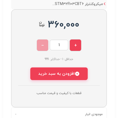
میکروکنترلر STM32F103CBT6...
360,000
−
+
حداقل: 1 - حداکثر: 999
افزودن به سبد خرید
قطعات با کیفیت و قیمت مناسب
موجودی انبار
-