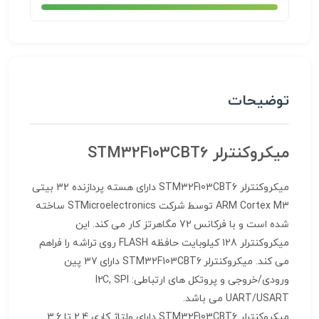
توضیحات
میکروکنترلر STM32F103CBT6
میکروکنترلر STM32F103CBT6 دارای هسته پردازنده 32 بیتی
ARM Cortex M3 توسط شرکت STMicroelectronics ساخته
شده است و با فرکانس 72 مگاهرتز کار می کند. این
میکروکنترلر 128 کیلوبایت حافظه FLASH روی تراشه را فراهم
می کند. میکروکنترلر STM32F103CBT6 دارای 37 پین
ورودی/خروجی و پروتکل های ارتباطی: I2C, SPI
UART/USART می باشد.
میکروکنترلر STM32F103CBT6 دارای ولتاژ کاری 2.4 تا 3.6