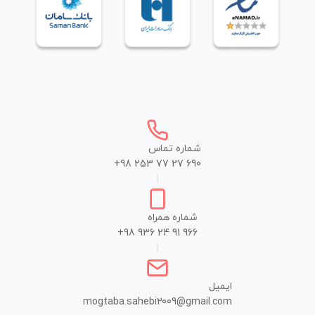
شماره تماس
+98 253 77 27 690
|
شماره همراه
+98 936 24 91 966
|
ایمیل
mogtaba.sahebi2009@gmail.com