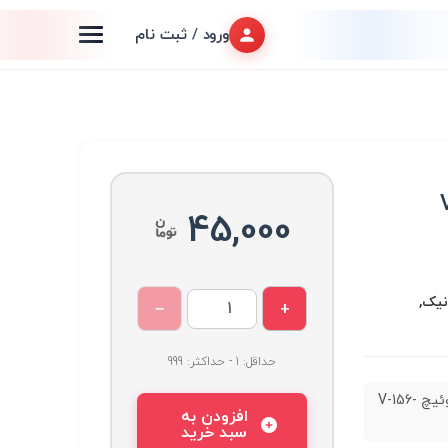
ورود / ثبت نام
45,000
نیک,
−
+
حداقل: 1 - حداکثر: 999
میکروسوئیچ V-156-
افزودن به
سبد خرید