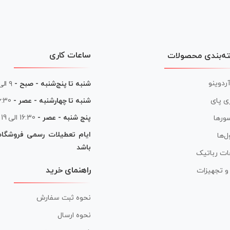
ساعات کاری
ه‌بندی محصولات
آردوینو
شنبه تا پنج‌شنبه - صبح -
۹ الی ۱۳
شنبه تا چهارشنبه - عصر -
16:30 الی
ی پای
پنج شنبه - عصر -
16:30 الی 19
ورها
ایام تعطیلات رسمی فروشگا
ل‌ها
باشد
ات رباتیک
راهنمای خرید
ر و تجهیزات
نحوه ثبت سفارش
نحوه ارسال