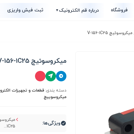
فروشگاه
ثبت فیش واریزی
درباره قم الکترونیک
▼
یکروسوئیچ V-156-1C25
میکروسوئیچ V-156-1C25
دسته بندی:
قطعات و تجهیزات الکترو
میکروسوییچ
ویژگی‌ها:
1C25...