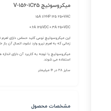
میکروسوئیچ V-156-1C25
۱۵A 1/2HP 125 250VAC
0.6A 125VDC 0.3A 250VDC
این میکروسوئیچ نوعی کلید حساس دارای اهرم فی
زمانی که به اهرم نیرو وارد نشود، اتصال آن باز خو
میکروسوئیچ با توجه به کاربرد آن دارای اندا
استفاده می شوند.
سایز ۲۸ در ۱۶ میلیمتر
مشخصات محصول