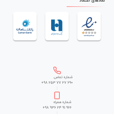
نمادهای اعتماد
شماره تماس
+98 253 77 27 690
|
شماره همراه
+98 936 24 91 966
|