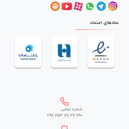
نمادهای اعتماد
شماره تماس
+98 253 77 27 690
|