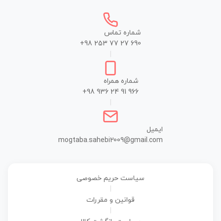
شماره تماس
+98 253 77 27 690
|
شماره همراه
+98 936 24 91 966
|
ایمیل
mogtaba.sahebi2009@gmail.com
سیاست حریم خصوصی
|
قوانین و مقررات
|