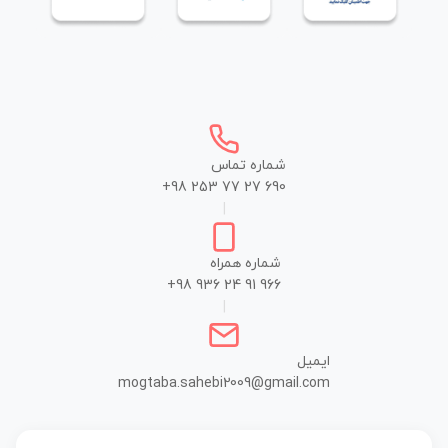
شماره تماس
+98 253 77 27 690
|
شماره همراه
+98 936 24 91 966
|
ایمیل
mogtaba.sahebi2009@gmail.com