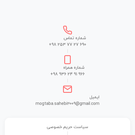
شماره تماس
+98 253 77 27 690
|
شماره همراه
+98 936 24 91 966
|
ایمیل
mogtaba.sahebi2009@gmail.com
سیاست حریم خصوصی
|