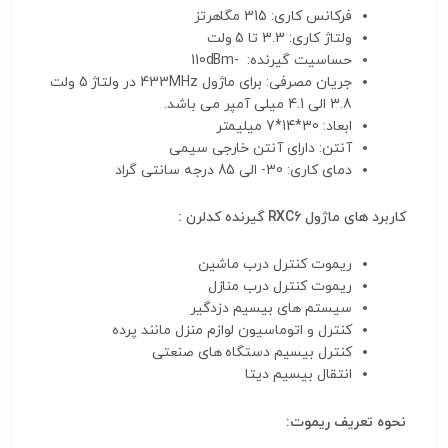
فرکانس کاری: 315 مگاهرتز
ولتاژ کاری: 3.3 تا 5 ولت
حساسیت گیرنده: -110dBm
جریان مصرفی: برای ماژول 433MHz در ولتاژ 5 ولت
3.8 الی 4.1 میلی آمپر می باشد.
ابعاد: 30*14*7 میلیمتر
آنتن: دارای آنتن خارجی سیمی
دمای کاری: 30- الی 85 درجه سانتی گراد
کاربرد های ماژول RXC6 گیرنده کدلرن :
ریموت کنترل درب ماشین
ریموت کنترل درب منازل
سیستم های بیسیم دزدگیر
کنترل و اتوماسیون لوازم منزل مانند پرده
کنترل بیسیم دستگاه های صنعتی
انتقال بیسیم دیتا
نحوه تعریف ریموت: