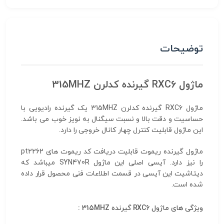
توضیحات
ماژول RXC6 گیرنده کدلرن 315MHZ
ماژول RXC6 گیرنده کدلرن 315MHZ یک گیرنده رادیویی با
حساسیت و دقت بالا و نسبت سیگنال به نویز خوب می باشد.
این ماژول قابلیت کنترل چهار کانال خروجی را دارد.
ماژول گیرنده ریموت قابلیت دریافت کد ریموت های pt2262
را نیز دارد. آیسی اصلی این ماژول SYN470R میباشد که
دیتاشیت این آیسی در قسمت اطلاعات فنی محصول قرار داده
شده است.
ویژگی های ماژول RXC6 گیرنده 315MHZ :