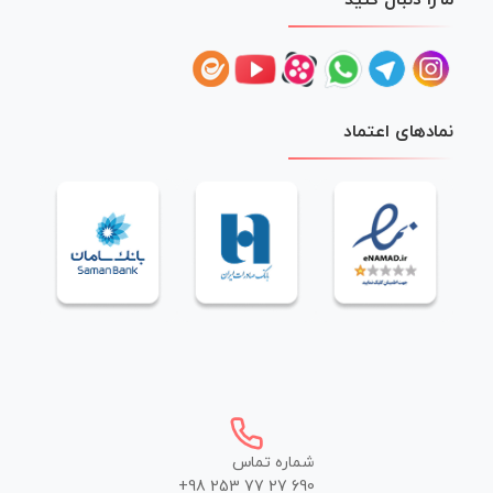
نمادهای اعتماد
شماره تماس
+98 253 77 27 690