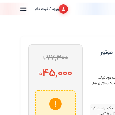
ورود / ثبت نام
موتور
77,300
45,000
 روباتیک,
نیک, ماژول ها,
 گرد راست گرد