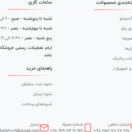
ساعات کاری
ه‌بندی محصولات
آردوینو
شنبه تا پنج‌شنبه - صبح -
۹ الی ۱۳
شنبه تا چهارشنبه - عصر -
16:30 الی
ی پای
پنج شنبه - عصر -
16:30 الی 19
ورها
ایام تعطیلات رسمی فروشگا
ل‌ها
باشد
ات رباتیک
راهنمای خرید
ر و تجهیزات
نحوه ثبت سفارش
نحوه ارسال
شیوه‌های پرداخت
شماره تماس
شماره همراه
ایمیل
|
|
hebi2009@gmail.com
+98 936 24 91 966
+98 253 77 27 690