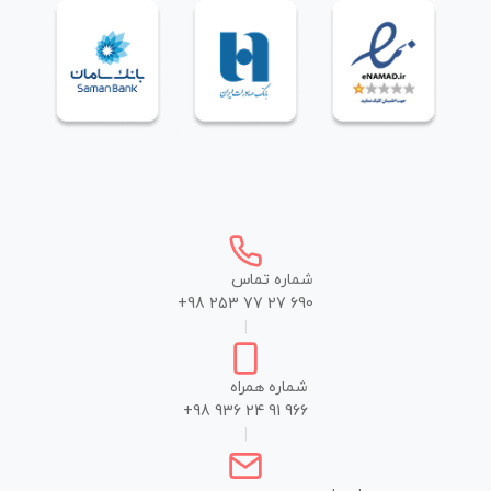
شماره تماس
+98 253 77 27 690
|
شماره همراه
+98 936 24 91 966
|