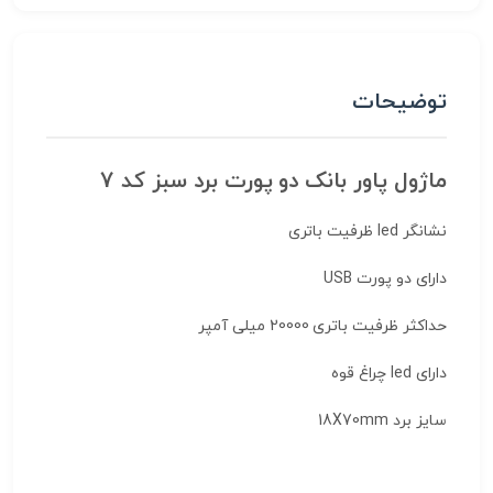
توضیحات
ماژول پاور بانک دو پورت برد سبز کد 7
نشانگر led ظرفیت باتری
دارای دو پورت USB
حداکثر ظرفیت باتری 20000 میلی آمپر
دارای led چراغ قوه
سایز برد 18X70mm