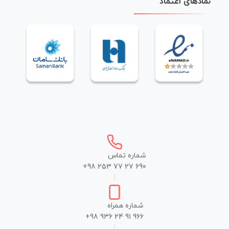
نمادهای اعتماد
شماره تماس
+98 253 77 27 690
|
شماره همراه
+98 936 24 91 966
|