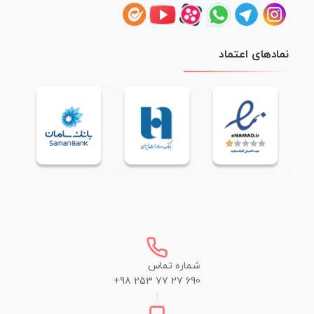
نمادهای اعتماد
شماره تماس
+98 253 77 27 690
|