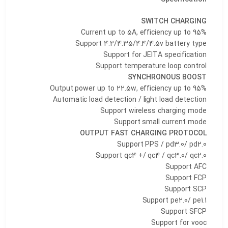
SWITCH CHARGING
Current up to 5A, efficiency up to 95%
Support 4.2/4.35/4.4/4.5v battery type
Support for JEITA specification
Support temperature loop control
SYNCHRONOUS BOOST
Output power up to 22.5w, efficiency up to 95%
Automatic load detection / light load detection
Support wireless charging mode
Support small current mode
OUTPUT FAST CHARGING PROTOCOL
Support PPS / pd3.0/ pd2.0
Support qc4 +/ qc4 / qc3.0/ qc2.0
Support AFC
Support FCP
Support SCP
Support pe2.0/ pe1.1
Support SFCP
Support for vooc