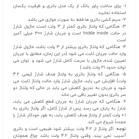
1- برای ساخت پاور بانک از یک مدل باتری و ظرفیت یکسان
استفاده نمایید.
2- سیم کشی باتری ها فقط به صورت موازی می باشد.
3- هنگامی که ولتاژ باتری کمتر از 3 ولت است، ماژول شارژ
در حالت trickle mode است و جریان شارژ 300 میلی آمپر
است.
4- هنگامی که ولتاژ باتری بیشتر از 3 ولت باشد، ماژول شارژ
وارد حالت جریان ثابت می شود (در این زمان، مطابق با جریان
تعیین شده، ماژول با سرعت کامل شارژ می شود و توان می
تواند حدود 21 وات باشد.)
5- هنگامی که ولتاژ باتری به ولتاژ هدف شارژ (یعنی 4.2
ولت) افزایش می یابد، ماژول شارژ وارد حالت ولتاژ ثابت می
شود و جریان به تدریج کاهش می یابد در حالی که ولتاژ دو
سر باتری بدون تغییر باقی می ماند.
6- هنگامی که جریان شارژ به جریان قطع کاهش می یابد،
شارژ به پایان می رسد. پس از شارژ کامل، اگر ولتاژ باتری به
0.1 ولت کمتر از ولتاژ هدف کاهش یابد، به طور خودکار شارژ را
مجدداً شروع می کند.
توجه
: اگر ولتاژ از 4.2 ولت بیشتر شود طبیعی است و باتری
آسیب نمی بیند. وقتی ولتاژ 4.2 ولت باشد چراغ همچنان