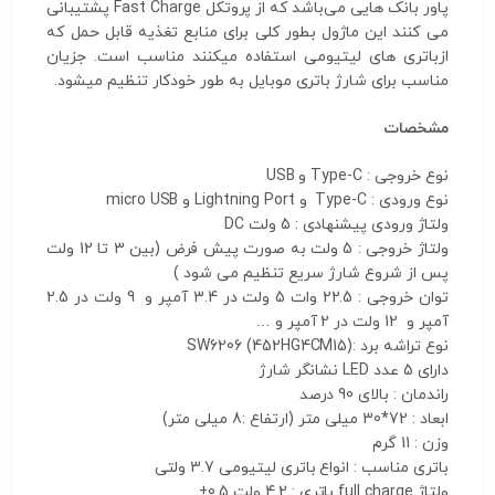
پاور بانک هایی می‌‎باشد که از پروتکل Fast Charge پشتیبانی
می کنند این ماژول بطور کلی برای منابع تغذیه قابل حمل که
ازباتری های لیتیومی استفاده میکنند مناسب است. جزیان
مناسب برای شارژ باتری موبایل به طور خودکار تنظیم میشود.
مشخصات
نوع خروجی : Type-C و USB
نوع ورودی : Type-C و Lightning Port و micro USB
ولتاژ ورودی پیشنهادی : 5 ولت DC
ولتاژ خروجی : 5 ولت به صورت پیش فرض (بین 3 تا 12 ولت
پس از شروع شارژ سریع تنظیم می شود )
توان خروجی : 22.5 وات 5 ولت در 3.4 آمپر و 9 ولت در 2.5
آمپر و 12 ولت در 2 آمپر و …
نوع تراشه برد :(452HG4CM15) SW6206
دارای 5 عدد LED نشانگر شارژ
راندمان : بالای 90 درصد
ابعاد : 72*30 میلی متر (ارتفاع :8 میلی متر)
وزن : 11 گرم
باتری مناسب : انواع باتری لیتیومی 3.7 ولتی
ولتاژ full charge باتری : 4.2 ولت 0.5±