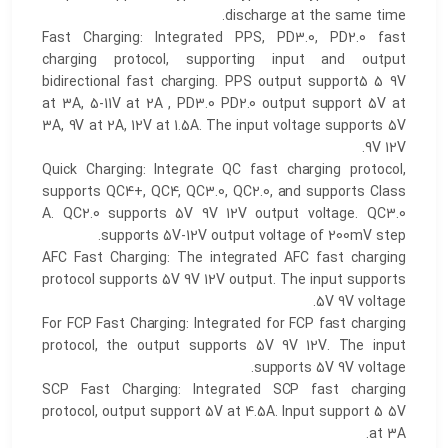
discharge at the same time.
Fast Charging: Integrated PPS, PD3.0, PD2.0 fast
charging protocol, supporting input and output
bidirectional fast charging. PPS output support5 5 9V
at 3A, 5-11V at 2A , PD3.0 PD2.0 output support 5V at
3A, 9V at 2A, 12V at 1.5A. The input voltage supports 5V
9V 12V.
Quick Charging: Integrate QC fast charging protocol,
supports QC4+, QC4, QC3.0, QC2.0, and supports Class
A. QC2.0 supports 5V 9V 12V output voltage. QC3.0
supports 5V-12V output voltage of 200mV step.
AFC Fast Charging: The integrated AFC fast charging
protocol supports 5V 9V 12V output. The input supports
5V 9V voltage.
For FCP Fast Charging: Integrated for FCP fast charging
protocol, the output supports 5V 9V 12V. The input
supports 5V 9V voltage.
SCP Fast Charging: Integrated SCP fast charging
protocol, output support 5V at 4.5A. Input support 5 5V
at 3A.