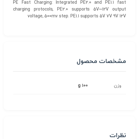
PE Fast Charging: Integrated PE2.0 and PE1.1 fast
charging protocols, PE2.0 supports 5V~12V output
voltage, 500mv step. PE1.1 supports 5V 7V 9V 12V
مشخصات محصول
وزن
100 g
نظرات