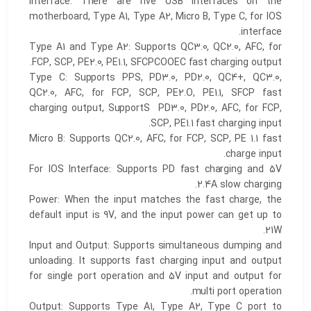
interface: There are five USB interfaces on the
motherboard, Type A1, Type A2, Micro B, Type C, for IOS
interface.
Type A1 and Type A2: Supports QC3.0, QC2.0, AFC, for
FCP, SCP, PE2.0, PE1.1, SFCPCOOEC fast charging output.
Type C: Supports PPS, PD3.0, PD2.0, QC4+, QC3.0,
QC2.0, AFC, for FCP, SCP, PE2.O, PE1.1, SFCP fast
charging output, SupportS PD3.0, PD2.0, AFC, for FCP,
SCP, PE1.1 fast charging input.
Micro B: Supports QC2.0, AFC, for FCP, SCP, PE 1.1 fast
charge input.
For IOS Interface: Supports PD fast charging and 5V
2.4A slow charging.
Power: When the input matches the fast charge, the
default input is 9V, and the input power can get up to
21W.
Input and Output: Supports simultaneous dumping and
unloading. It supports fast charging input and output
for single port operation and 5V input and output for
multi port operation.
Output: Supports Type A1, Type A2, Type C port to