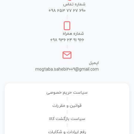
شماره تماس
+98 253 77 27 690
|
شماره همراه
+98 936 24 91 966
|
ایمیل
mogtaba.sahebi2009@gmail.com
سیاست حریم خصوصی
|
قوانین و مقررات
|
سیاست بازگشت کالا
|
رفع ایرادات و شکایات