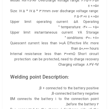
Model: HX-2S-A2 Overcharge voltage range: 4.25-4.35v
± 0.05v
Size: 17.5 * 17.5 * 3.2mm over discharge voltage range:
2.5-3.0v ± 0.05v
Upper limit operating current: 5A Operating
temperature: -40 — +50 °
Upper limit instantaneous current: 7A Storage
conditions: -40– +80 °
Quiescent current: less than 10uA Effective life: more
than 50,000 hours
Internal resistance: less than 300mΩ Short circuit
protection: can be protected, need to charge recovery
Charging voltage: 8.4V-9V
Welding point Description:
B + connected to the battery positive;
B-connected battery negative;
BM connects the battery 1 to the connection point
before the battery 2;