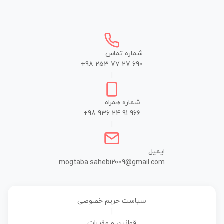
شماره تماس
+98 253 77 27 690
|
شماره همراه
+98 936 24 91 966
|
ایمیل
mogtaba.sahebi2009@gmail.com
سیاست حریم خصوصی
|
قوانین و مقررات