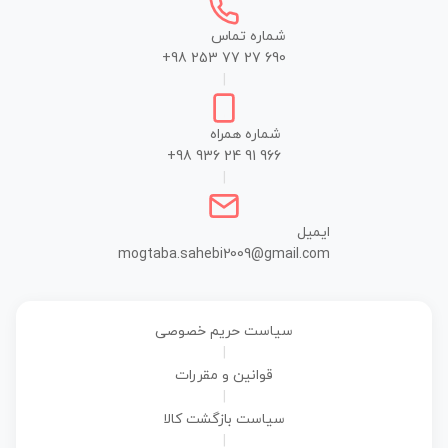
شماره تماس
+98 253 77 27 690
|
شماره همراه
+98 936 24 91 966
|
ایمیل
mogtaba.sahebi2009@gmail.com
سیاست حریم خصوصی
|
قوانین و مقررات
|
سیاست بازگشت کالا
|