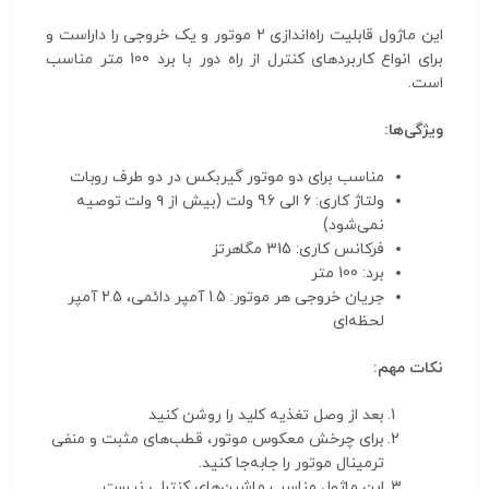
این ماژول قابلیت راه‌اندازی ۲ موتور و یک خروجی را داراست و
برای انواع کاربردهای کنترل از راه دور با برد 100 متر مناسب
است.
ویژگی‌ها:
مناسب برای دو موتور گیربکس در دو طرف روبات
ولتاژ کاری: 6 الی 9.6 ولت (بیش از ۹ ولت توصیه
نمی‌شود)
فرکانس کاری: 315 مگاهرتز
برد: 100 متر
جریان خروجی هر موتور: 1.5 آمپر دائمی، 2.5 آمپر
لحظه‌ای
نکات مهم:
بعد از وصل تغذیه کلید را روشن کنید
برای چرخش معکوس موتور، قطب‌های مثبت و منفی
ترمینال موتور را جابه‌جا کنید.
این ماژول مناسب ماشین‌های کنترلی نیست.