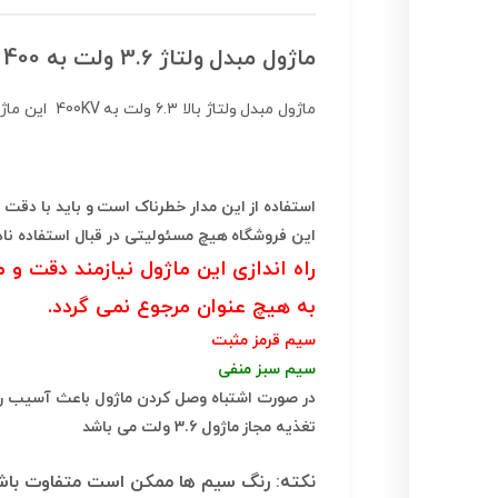
ماژول مبدل ولتاژ 3.6 ولت به 400 کیلو ولت
ماژول مبدل ولتاژ بالا ۶.۳ ولت به 400KV این ماژول جهت تولید یون و اوزون ، یونیزاسیون هوا ، جرقه زن مشعل استفاده می شود.
استفاده از این مدار خطرناک است و باید با دقت از
این فروشگاه هیچ مسئولیتی در قبال استفاده نا
راه اندازی این ماژول نیازمند دقت 
به هیچ عنوان مرجوع نمی گردد.
سیم قرمز مثبت
سیم سبز منفی
در صورت اشتباه وصل کردن ماژول باعث آسیب ر
تغذیه مجاز ماژول 3.6 ولت می باشد
نکته: رنگ سیم ها ممکن است متفاوت باش