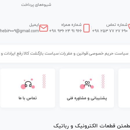
شیوه‌های پرداخت
شماره تماس
شماره همراه
ایمیل
|
|
hebi2009@gmail.com
+98 936 24 91 966
+98 253 77 27 690
سیاست حریم خصوصی
|
قوانین و مقررات
|
سیاست بازگشت کالا
|
رفع ایرادات و
پشتیبانی و مشاوره فنی
تماس با ما
مطمئن قطعات الکترونیک و رباتیک