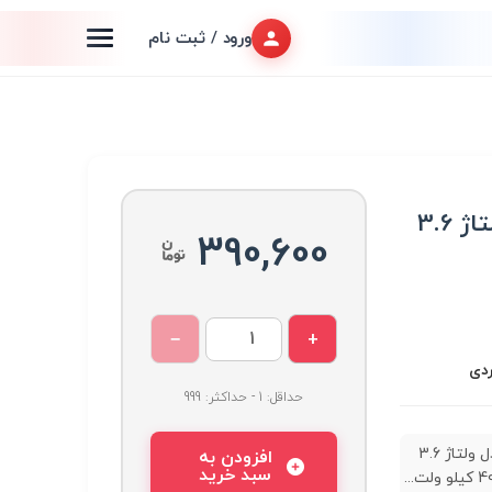
ورود / ثبت نام
ماژول (جرقه زن) مبدل ولتاژ 3.6
390,600
−
+
ردی
حداقل: 1 - حداکثر: 999
ماژول مبدل ولتاژ 3.6
افزودن به
سبد خرید