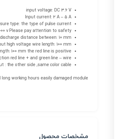
input voltage: DC 3.6 V
Input current: 2 A – 5 A
sure type: the type of pulse current
00 v Please pay attention to safety
 discharge distance between: 10 mm
ut high voltage wire length: 100 mm
ngth: 100 mm the red line is positive
ion red line + and green line – wire
t : the other side ,same color cable
nd long working hours easily damaged module
مشخصات محصول