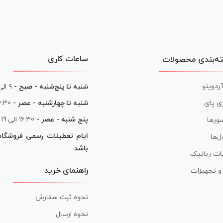
ساعات کاری
ه‌بندی محصولات
آردوینو
شنبه تا پنج‌شنبه - صبح -
۹ الی ۱۳
شنبه تا چهارشنبه - عصر -
16:30 الی
ی پای
پنج شنبه - عصر -
16:30 الی 19
ورها
ایام تعطیلات رسمی فروشگا
ل‌ها
باشد
ات رباتیک
راهنمای خرید
ر و تجهیزات
نحوه ثبت سفارش
نحوه ارسال