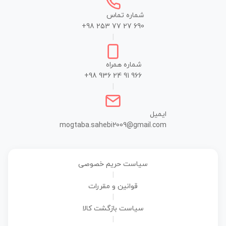
شماره تماس
+98 253 77 27 690
|
شماره همراه
+98 936 24 91 966
|
ایمیل
mogtaba.sahebi2009@gmail.com
سیاست حریم خصوصی
|
قوانین و مقررات
|
سیاست بازگشت کالا
|