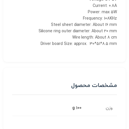
Current: 0.8A
Power: max 5W
Frequency: 108KHz
Steel sheet diameter: About 16 mm
Silicone ring outer diameter: About 20 mm
Wire length: About 8 cm
Driver board Size: approx. 30*51*8.5 mm
مشخصات محصول
وزن
100 g