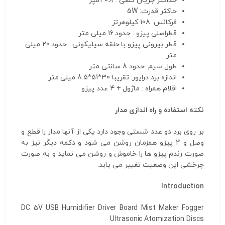
حداکثر جریان کشی : 0.8 آمپر
حاکثر قدرت: 5W
فرکانس: 108 کیلوهرتز
قطراصلی پیزو : حدود 16 میلی متر
قطر بیرونی پیزو با حلقه سیلیکونی : حدود 20 میلی
متر
طول سیم: حدود 8 سانتی متر
اندازه برد درایور: تقریبا 30*51*8.5 میلی متر
اقلام همراه : ماژول + 4 عدد پیزو
نکته استفاده و راه اندازی مدار
بر روی برد دو عدد شستی وجود دارد یکی از آنها مدار را قطع و
وصل و 4 پیزو همزمان روشن می شود و دکمه دیگر نیز به
صورت رندم پیزو ها را خاموش و روشن می نماید و به صورت
چرخشی این وضعیت تغییر می یابد.
Introduction
DC 5V USB Humidifier Driver Board Mist Maker Fogger
Ultrasonic Atomization Discs