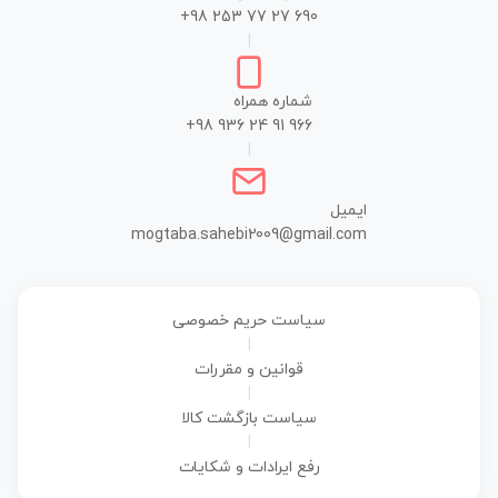
+98 253 77 27 690
|
شماره همراه
+98 936 24 91 966
|
ایمیل
mogtaba.sahebi2009@gmail.com
سیاست حریم خصوصی
|
قوانین و مقررات
|
سیاست بازگشت کالا
|
رفع ایرادات و شکایات