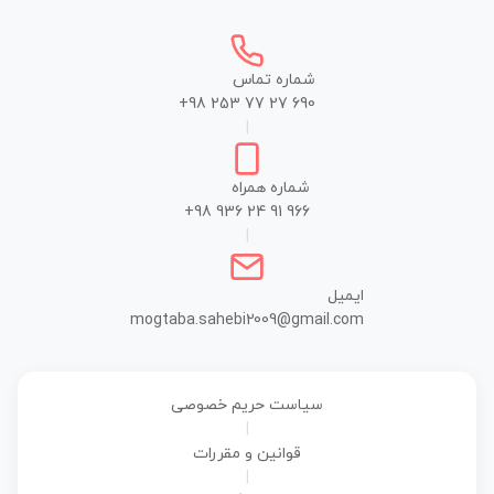
شماره تماس
+98 253 77 27 690
|
شماره همراه
+98 936 24 91 966
|
ایمیل
mogtaba.sahebi2009@gmail.com
سیاست حریم خصوصی
|
قوانین و مقررات
|