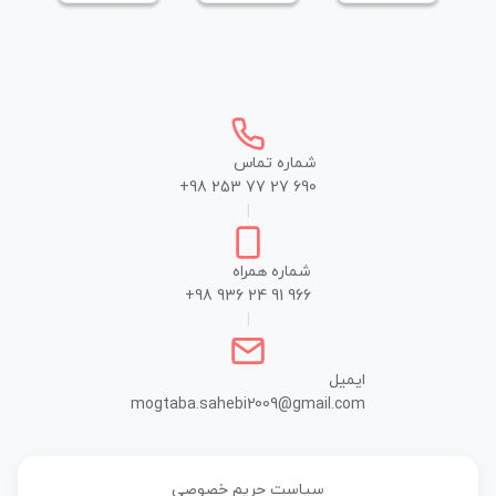
شماره تماس
+98 253 77 27 690
|
شماره همراه
+98 936 24 91 966
|
ایمیل
mogtaba.sahebi2009@gmail.com
سیاست حریم خصوصی