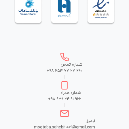
شماره تماس
+98 253 77 27 690
|
شماره همراه
+98 936 24 91 966
|
ایمیل
mogtaba.sahebi2009@gmail.com