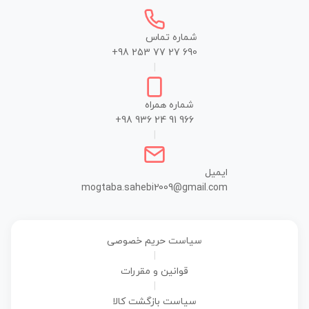
شماره تماس
+98 253 77 27 690
|
شماره همراه
+98 936 24 91 966
|
ایمیل
mogtaba.sahebi2009@gmail.com
سیاست حریم خصوصی
|
قوانین و مقررات
|
سیاست بازگشت کالا