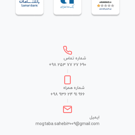
شماره تماس
+98 253 77 27 690
|
شماره همراه
+98 936 24 91 966
|
ایمیل
mogtaba.sahebi2009@gmail.com