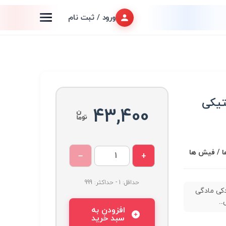
ورود / ثبت نام
تیکی
43,400
ا / فیش ها
−
+
حداقل: 1 - حداکثر: 999
کی مادگی
..
افزودن به
سبد خرید