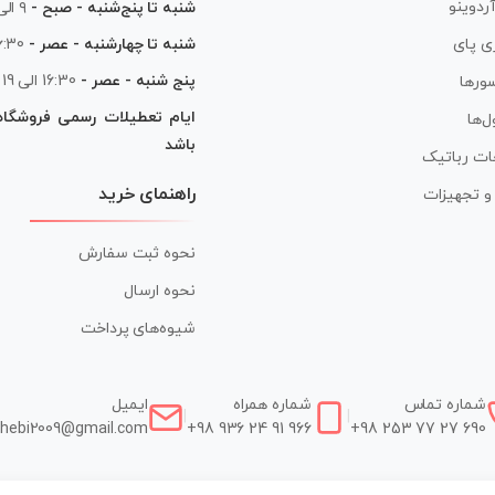
آردوینو
شنبه تا پنج‌شنبه - صبح -
۹ الی ۱۳
شنبه تا چهارشنبه - عصر -
16:30 الی
ی پای
پنج شنبه - عصر -
16:30 الی 19
ورها
ایام تعطیلات رسمی فروشگا
ل‌ها
باشد
ات رباتیک
راهنمای خرید
ر و تجهیزات
نحوه ثبت سفارش
نحوه ارسال
شیوه‌های پرداخت
شماره تماس
شماره همراه
ایمیل
|
|
hebi2009@gmail.com
+98 936 24 91 966
+98 253 77 27 690