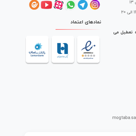
 20
نمادهای اعتماد
ه تعطیل می
mogtaba.sa