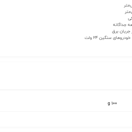
کی
ه جداگانه
 جریان برق
100 g