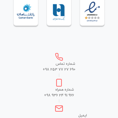
شماره تماس
+98 253 77 27 690
|
شماره همراه
+98 936 24 91 966
|
ایمیل