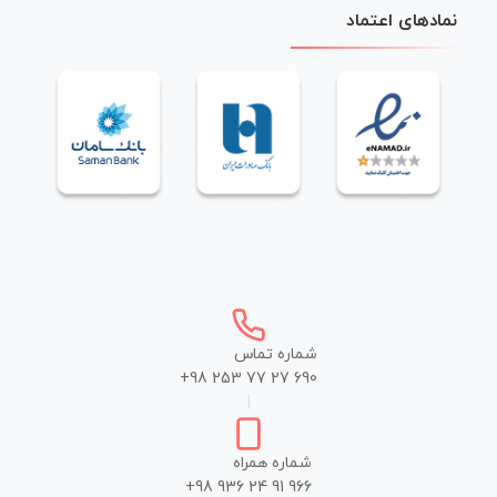
نمادهای اعتماد
شماره تماس
+98 253 77 27 690
|
شماره همراه
+98 936 24 91 966