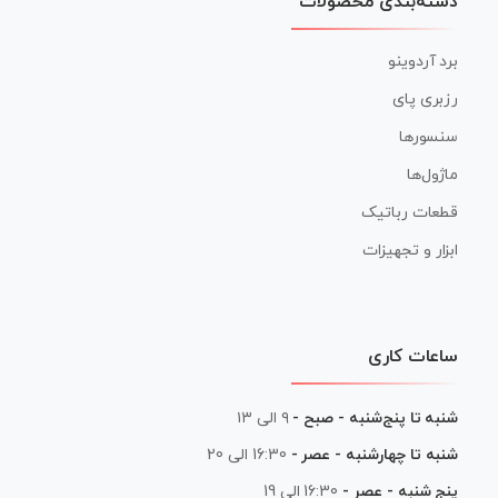
دسته‌بندی محصولات
برد آردوینو
رزبری پای
سنسورها
ماژول‌ها
قطعات رباتیک
ابزار و تجهیزات
ساعات کاری
شنبه تا پنج‌شنبه - صبح -
۹ الی ۱۳
شنبه تا چهارشنبه - عصر -
16:30 الی 20
پنج شنبه - عصر -
16:30 الی 19