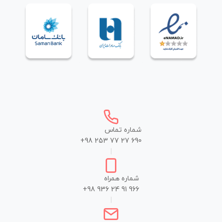
شماره تماس
+98 253 77 27 690
|
شماره همراه
+98 936 24 91 966
|