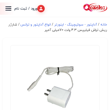
ورود / ثبت نام
خانه
/
آداپتور - سوئیچینگ - اینورتر
/
انواع آداپتور و ترانس
/ شارژر
ریش تراش فیلیپس 4.3 ولت 70میلی آمپر