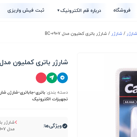
فروشگاه
ثبت فیش واریزی
درباره قم الکترونیک
▼
شارژر
/
شارژر
/ شارژر باتری کملیون مدل BC-0907
شارژر باتری کملیون مدل C-0907
دسته بندی:
باتری-جاباتری-شارژر, شار
تجهیزات الکترونیک
شارژر با
ویژگی‌ها:
مدل BC-0907...