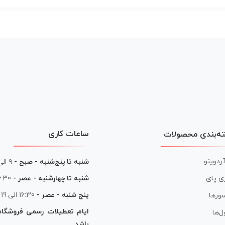
ساعات کاری
ه‌بندی محصولات
آردوینو
شنبه تا پنج‌شنبه - صبح -
۹ الی ۱۳
شنبه تا چهارشنبه - عصر -
16:30 الی
ی پای
پنج شنبه - عصر -
16:30 الی 19
ورها
ایام تعطیلات رسمی فروشگا
ل‌ها
باشد