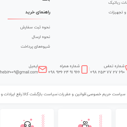
ات رباتیک
راهنمای خرید
ر و تجهیزات
نحوه ثبت سفارش
نحوه ارسال
شیوه‌های پرداخت
شماره تماس
شماره همراه
ایمیل
|
|
hebi2009@gmail.com
+98 936 24 91 966
+98 253 77 27 690
سیاست حریم خصوصی
|
قوانین و مقررات
|
سیاست بازگشت کالا
|
رفع ایرادات و