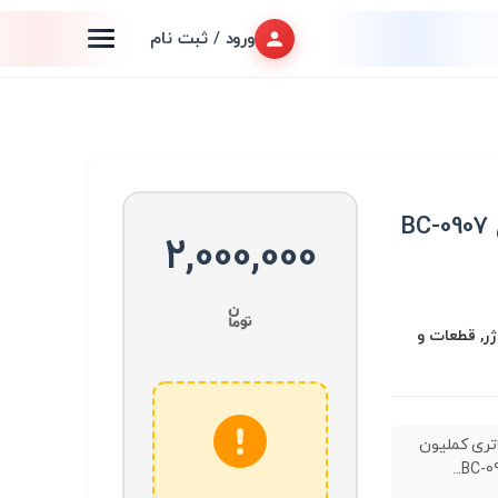
ورود / ثبت نام
B
2,000,000
ژر, قطعات و
تری کملیون