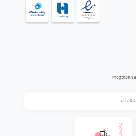
mogtaba.sa
 شکایات