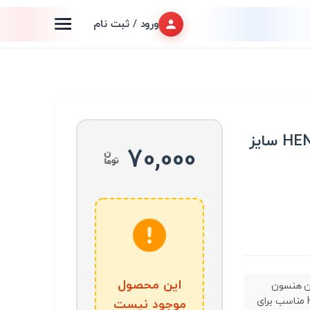
ورود / ثبت نام
سیم چین هنسون HENSON سایز
70,000
این محصول
 هنسون
HENSON مناسب برای
موجود نیست