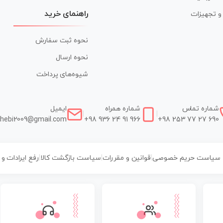
راهنمای خرید
ر و تجهیزات
نحوه ثبت سفارش
نحوه ارسال
شیوه‌های پرداخت
شماره تماس
شماره همراه
ایمیل
|
|
hebi2009@gmail.com
+98 936 24 91 966
+98 253 77 27 690
سیاست حریم خصوصی
|
قوانین و مقررات
|
سیاست بازگشت کالا
|
رفع ایرادات و