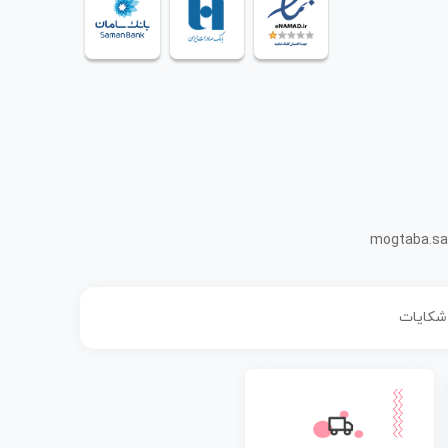
mogtaba.sa
 شکایات