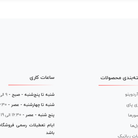
ساعات کاری
ه‌بندی محصولات
آردوینو
شنبه تا پنج‌شنبه - صبح -
۹ الی ۱۳
شنبه تا چهارشنبه - عصر -
16:30 الی
ی پای
پنج شنبه - عصر -
16:30 الی 19
ورها
ایام تعطیلات رسمی فروشگا
ل‌ها
باشد
ات رباتیک