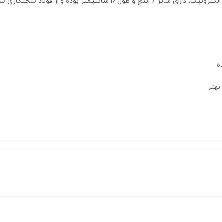
ه
 بهتر