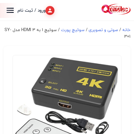
ورود / ثبت نام
خانه
/
صوتی و تصویری
/
سوئیچ پورت
/ سوئیچ 1 به 3 HDMI مدل SY-
301