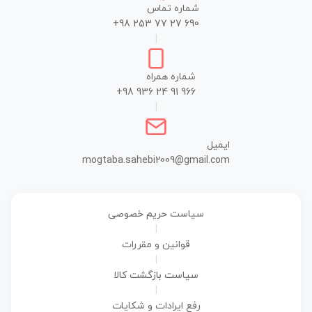
شماره تماس
+98 253 77 27 690
|
شماره همراه
+98 936 24 91 966
|
ایمیل
mogtaba.sahebi2009@gmail.com
سیاست حریم خصوصی
|
قوانین و مقررات
|
سیاست بازگشت کالا
|
رفع ایرادات و شکایات