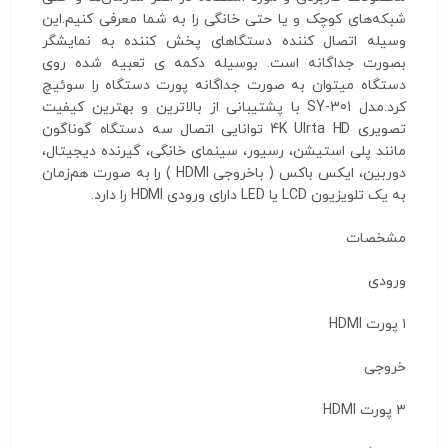
شبکه‌های کوچک و یا حتی خانگی را به شما معرفی کنیم.این
وسیله اتصال کننده دستگاهای پخش کننده به نمایشگر
بصورت جداگانه است. بوسیله دکمه ی تعبیه شده روی
دستگاه میتوان به صورت جداگانه پورت دستگاه را سوئیچ
کرد.مدل SY-301 با پشتیبانی از بالاترین و بهترین کیفیت
تصویری 4K Ulrta HD توانایی اتصال سه دستگاه گوناگون
مانند پلی استیشن، رسیور، سینمای خانگی، گیرنده دیجیتال،
دوربین، ایکس باکس ( باخروجی HDMI ) را به صورت هم‌زمان
به یک تلویزیون LCD یا LED دارای ورودی HDMI را دارد.
مشخصات
ورودی
۱ پورت HDMI
خروجی
۳ پورت HDMI