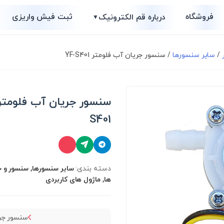
فروشگاه
ثبت فیش واریزی
درباره قم الکترونیک
▼
/
سایر سنسورها
/ سنسور جریان آب فلومتر YF-S401
S401
دسته بندی:
سایر سنسورها, سنسور و ح
ها, ماژول های کاربردی