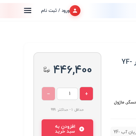
ورود / ثبت نام
سنسور جریان آب فلومتر YF-
446,400
−
+
سگر, ماژول
حداقل: 1 - حداکثر: 999
افزودن به
سبد خرید
سنسور جریان آب YF-