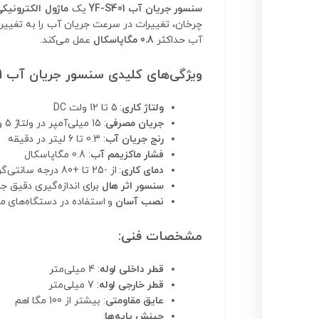
سنسور جریان آب YF-S401
یک
ماژول الکترونیک
چرخان، تغییرات در سرعت جریان آب را به تغییرات فرکانس سیگنال پالس
آب حداکثر
0.8 مگاپاسکال
عمل می‌کند.
ویژگی‌های کلیدی سنسور جریان آب YF-S401:
ولتاژ کاری
: 5 تا 12 ولت DC
جریان مصرفی
: 15 میلی‌آمپر در ولتاژ 5 ولت
رنج جریان آب
: 0.3 تا 6 لیتر در دقیقه
فشار ماکزیمم آب
: 0.8 مگاپاسکال
دمای کاری
: از -25 تا +80 درجه سانتی‌گراد
سنسور اثر هال
برای اندازه‌گیری دقیق ج
نصب آسان
و استفاده در دستگاه‌های م
مشخصات فنی:
قطر داخلی لوله
: 4 میلی‌متر
قطر خارجی لوله
: 7 میلی‌متر
عایق مقاومتی
: بیشتر از 100 مگا اهم
چینش پایه‌ها
: