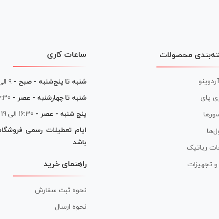
ساعات کاری
ه‌بندی محصولات
آردوینو
شنبه تا پنج‌شنبه - صبح -
۹ الی ۱۳
شنبه تا چهارشنبه - عصر -
16:30 الی
ی پای
پنج شنبه - عصر -
16:30 الی 19
ورها
ایام تعطیلات رسمی فروشگا
ل‌ها
باشد
ات رباتیک
راهنمای خرید
ر و تجهیزات
نحوه ثبت سفارش
نحوه ارسال