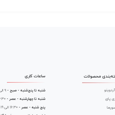
ساعات کاری
ه‌بندی محصولات
آردوینو
شنبه تا پنج‌شنبه - صبح -
۹ الی ۱۳
شنبه تا چهارشنبه - عصر -
16:30 الی
ی پای
پنج شنبه - عصر -
16:30 الی 19
ورها