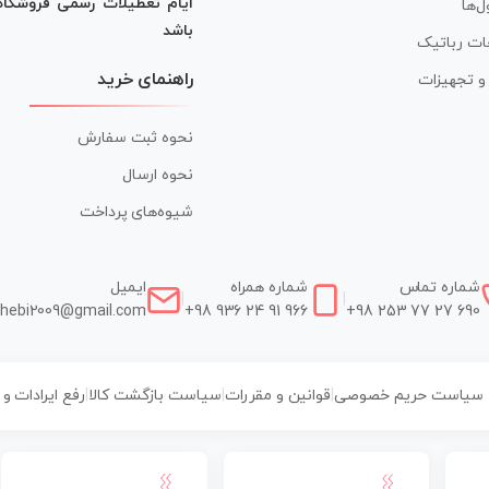
ایام تعطیلات رسمی فروشگا
ل‌ها
باشد
ات رباتیک
راهنمای خرید
ر و تجهیزات
نحوه ثبت سفارش
نحوه ارسال
شیوه‌های پرداخت
شماره تماس
شماره همراه
ایمیل
|
|
hebi2009@gmail.com
+98 936 24 91 966
+98 253 77 27 690
سیاست حریم خصوصی
|
قوانین و مقررات
|
سیاست بازگشت کالا
|
رفع ایرادات و