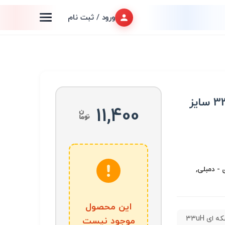
ورود / ثبت نام
سلف بشکه ای 33uH 1.5A سایز
11,400
- دمبلی,
این محصول
سلف بشکه ای 33uH
موجود نیست