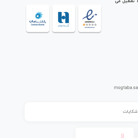
ه تعطیل می
mogtaba.sa
 شکایات