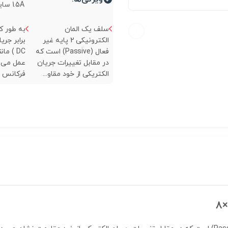
1.5A سایز 6x8...
سلف یک المان
به طور ک
الکترونیکی 2 پایه غیر
برابر جری
فعال (Passive) است که
DC ) م
در مقابل تغییرات جریان
عمل می کن
الکتریکی از خود مقاو...
فرکانس های